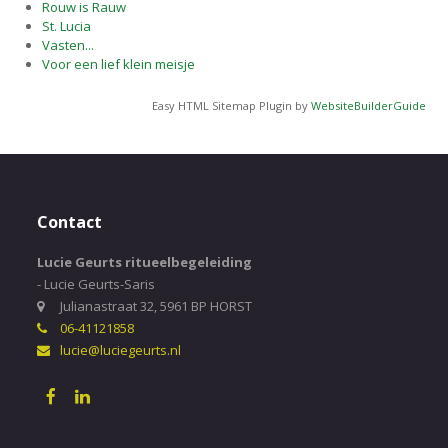
Rouw is Rauw
St. Lucia
Vasten...
Voor een lief klein meisje
Easy HTML Sitemap Plugin by
WebsiteBuilderGuide
Contact
Lucie Geurts ritueelbegeleiding
- Lucie Geurts-Saris
Julianastraat 32, 5961 BP HORST
06-41121858
lucie@luciegeurts.nl