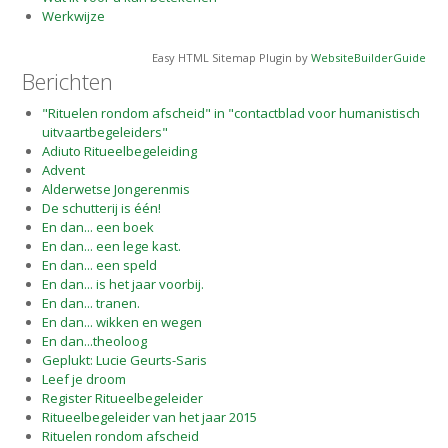
Werkwijze
Easy HTML Sitemap Plugin by
WebsiteBuilderGuide
Berichten
"Rituelen rondom afscheid" in "contactblad voor humanistisch
uitvaartbegeleiders"
Adiuto Ritueelbegeleiding
Advent
Alderwetse Jongerenmis
De schutterij is één!
En dan... een boek
En dan... een lege kast.
En dan... een speld
En dan... is het jaar voorbij.
En dan... tranen.
En dan... wikken en wegen
En dan...theoloog
Geplukt: Lucie Geurts-Saris
Leef je droom
Register Ritueelbegeleider
Ritueelbegeleider van het jaar 2015
Rituelen rondom afscheid