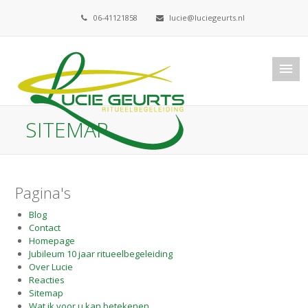
06-41121858
lucie@luciegeurts.nl
SITEMAP
Pagina's
Blog
Contact
Homepage
Jubileum 10 jaar ritueelbegeleiding
Over Lucie
Reacties
Sitemap
Wat ik voor u kan betekenen