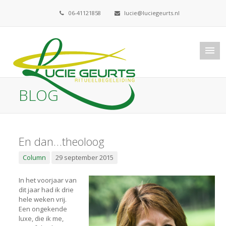
06-41121858
lucie@luciegeurts.nl
BLOG
En dan…theoloog
Column
29 september 2015
In het voorjaar van
dit jaar had ik drie
hele weken vrij.
Een ongekende
luxe, die ik me,