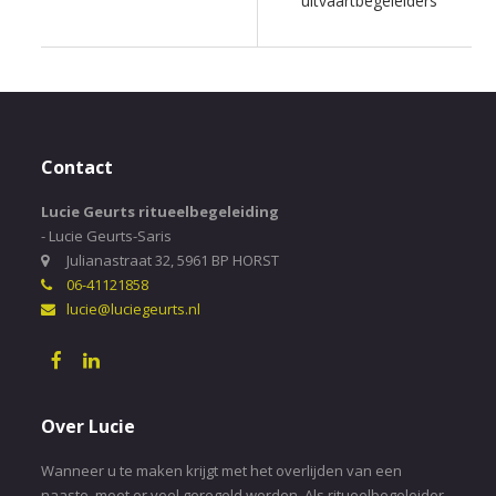
uitvaartbegeleiders”
Contact
Lucie Geurts ritueelbegeleiding
- Lucie Geurts-Saris
Julianastraat 32, 5961 BP HORST
06-41121858
lucie@luciegeurts.nl
Over Lucie
Wanneer u te maken krijgt met het overlijden van een
naaste, moet er veel geregeld worden. Als ritueelbegeleider