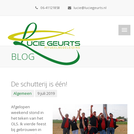
06-41121858
lucie@luciegeurts.nl
BLOG
De schutterij is één!
Algemeen
9 juli 2019
Afgelopen
weekend stond in
het teken van het
OLS. Ik vierde feest
bij gebrouwen in