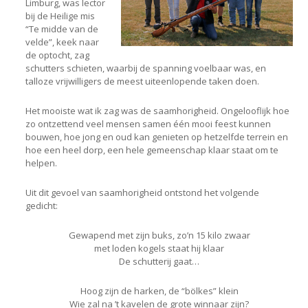
Limburg, was lector
bij de Heilige mis
“Te midde van de
velde”, keek naar
de optocht, zag
schutters schieten, waarbij de spanning voelbaar was, en
talloze vrijwilligers de meest uiteenlopende taken doen.
Het mooiste wat ik zag was de saamhorigheid. Ongelooflijk hoe
zo ontzettend veel mensen samen één mooi feest kunnen
bouwen, hoe jong en oud kan genieten op hetzelfde terrein en
hoe een heel dorp, een hele gemeenschap klaar staat om te
helpen.
Uit dit gevoel van saamhorigheid ontstond het volgende
gedicht:
Gewapend met zijn buks, zo’n 15 kilo zwaar
met loden kogels staat hij klaar
De schutterij gaat…
Hoog zijn de harken, de “bölkes” klein
Wie zal na ’t kavelen de grote winnaar zijn?