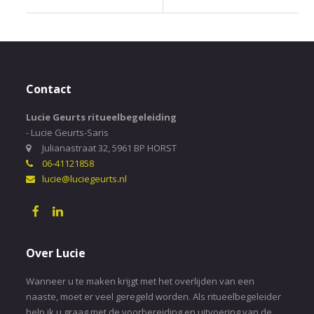
Contact
Lucie Geurts ritueelbegeleiding
- Lucie Geurts-Saris
Julianastraat 32, 5961 BP HORST
06-41121858
lucie@luciegeurts.nl
Over Lucie
Wanneer u te maken krijgt met het overlijden van een
naaste, moet er veel geregeld worden. Als ritueelbegeleider
help ik u graag met de voorbereiding en uitvoering van de