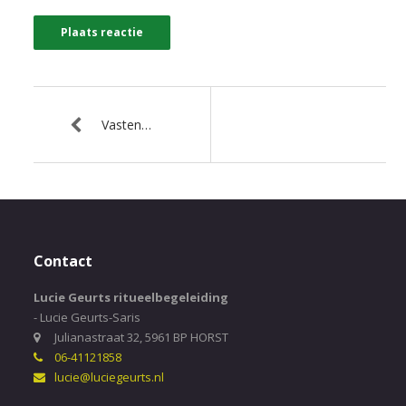
Vasten…
Contact
Lucie Geurts ritueelbegeleiding
- Lucie Geurts-Saris
Julianastraat 32, 5961 BP HORST
06-41121858
lucie@luciegeurts.nl