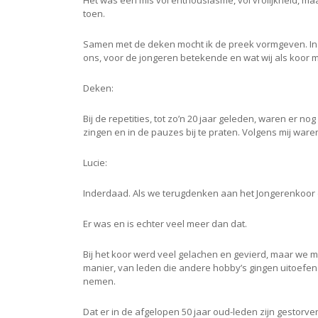
Het was een mis vol enthousiasme, vol vrolijkheid, ma
toen.
Samen met de deken mocht ik de preek vormgeven. In h
ons, voor de jongeren betekende en wat wij als koo
Deken:
Bij de repetities, tot zo’n 20 jaar geleden, waren er no
zingen en in de pauzes bij te praten. Volgens mij ware
Lucie:
Inderdaad. Als we terugdenken aan het Jongerenkoor d
Er was en is echter veel meer dan dat.
Bij het koor werd veel gelachen en gevierd, maar we
manier, van leden die andere hobby’s gingen uitoefen
nemen.
Dat er in de afgelopen 50 jaar oud-leden zijn gestorven,