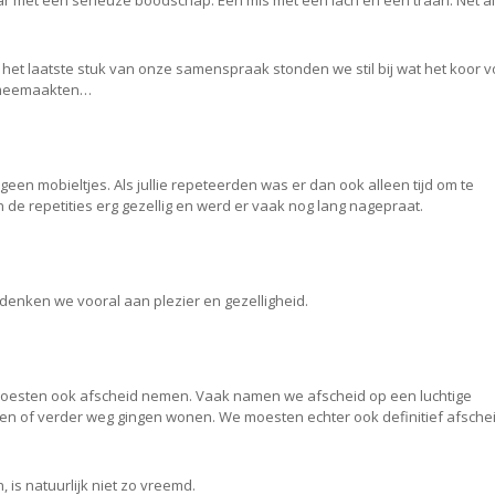
ar met een serieuze boodschap. Een mis met een lach en een traan. Net a
et laatste stuk van onze samenspraak stonden we stil bij wat het koor v
r meemaakten…
g geen mobieltjes. Als jullie repeteerden was er dan ook alleen tijd om te
n de repetities erg gezellig en werd er vaak nog lang nagepraat.
enken we vooral aan plezier en gezelligheid.
 moesten ook afscheid nemen. Vaak namen we afscheid op een luchtige
en of verder weg gingen wonen. We moesten echter ook definitief afsche
 is natuurlijk niet zo vreemd.