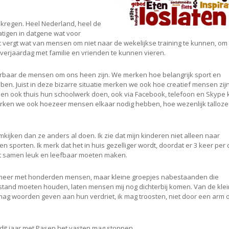
ekregen. Heel Nederland, heel de
tigen in datgene wat voor
t vergt wat van mensen om niet naar de wekelijkse training te kunnen, om
n verjaardag met familie en vrienden te kunnen vieren.
dierbaar de mensen om ons heen zijn. We merken hoe belangrijk sport en
bben. Juist in deze bizarre situatie merken we ook hoe creatief mensen zijn
 ook thuis hun schoolwerk doen, ook via Facebook, telefoon en Skype 
 merken we ook hoezeer mensen elkaar nodig hebben, hoe wezenlijk talloze
jken dan ze anders al doen. Ik zie dat mijn kinderen niet alleen naar
 sporten. Ik merk dat het in huis gezelliger wordt, doordat er 3 keer per
et samen leuk en leefbaar moeten maken.
en meer met honderden mensen, maar kleine groepjes nabestaanden die
stand moeten houden, laten mensen mij nog dichterbij komen. Van de kle
Ik mag woorden geven aan hun verdriet, ik mag troosten, niet door een arm
dit jaar met Pasen het vasten mag stoppen…