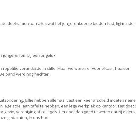
ief deelnamen aan alles wat het jongerenkoor te bieden had, ligt minder
n jongeren om bij een ongeluk.
n repetitie veranderde in stilte. Maar we waren er voor elkaar, haalden
 De band werd nog hechter.
 uitzondering. Jullie hebben allemaal vast een keer afscheid moeten neme
een lege stoel aan tafel te hebben, een lege werkplek op kantoor. Het doet 
r gezin, vereniging of collega’s. Het doet dan goed te weten dat zij elders,
 onze gedachten, in ons hart.