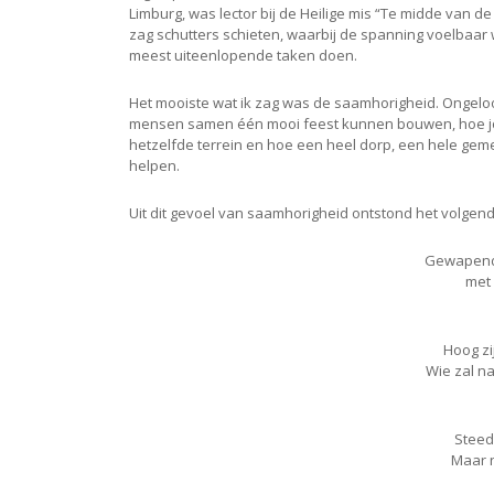
Limburg, was lector bij de Heilige mis “Te midde van de
zag schutters schieten, waarbij de spanning voelbaar wa
meest uiteenlopende taken doen.
Het mooiste wat ik zag was de saamhorigheid. Ongeloo
mensen samen één mooi feest kunnen bouwen, hoe j
hetzelfde terrein en hoe een heel dorp, een hele gem
helpen.
Uit dit gevoel van saamhorigheid ontstond het volgend
Gewapend m
met 
Hoog zi
Wie zal na
Steed
Maar 