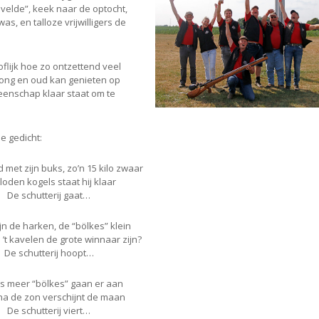
 velde”, keek naar de optocht,
s, en talloze vrijwilligers de
flijk hoe zo ontzettend veel
ong en oud kan genieten op
eenschap klaar staat om te
e gedicht:
et zijn buks, zo’n 15 kilo zwaar
loden kogels staat hij klaar
De schutterij gaat…
jn de harken, de “bölkes” klein
 ’t kavelen de grote winnaar zijn?
De schutterij hoopt…
s meer “bölkes” gaan er aan
na de zon verschijnt de maan
De schutterij viert…