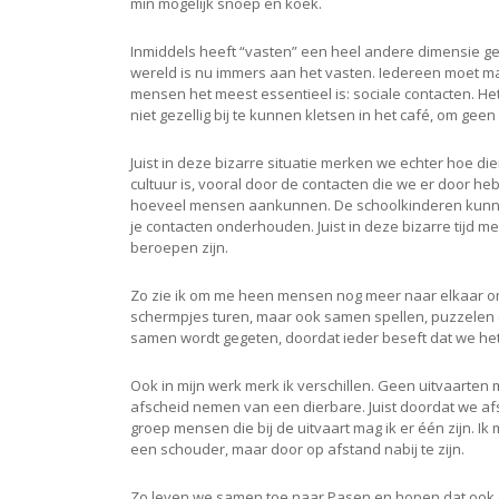
min mogelijk snoep en koek.
Inmiddels heeft “vasten” een heel andere dimensie g
wereld is nu immers aan het vasten. Iedereen moet ma
mensen het meest essentieel is: sociale contacten. He
niet gezellig bij te kunnen kletsen in het café, om gee
Juist in deze bizarre situatie merken we echter hoe 
cultuur is, vooral door de contacten die we er door he
hoeveel mensen aankunnen. De schoolkinderen kunnen
je contacten onderhouden. Juist in deze bizarre tijd
beroepen zijn.
Zo zie ik om me heen mensen nog meer naar elkaar omki
schermpjes turen, maar ook samen spellen, puzzelen en
samen wordt gegeten, doordat ieder beseft dat we h
Ook in mijn werk merk ik verschillen. Geen uitvaart
afscheid nemen van een dierbare. Juist doordat we af
groep mensen die bij de uitvaart mag ik er één zijn. 
een schouder, maar door op afstand nabij te zijn.
Zo leven we samen toe naar Pasen en hopen dat ook 