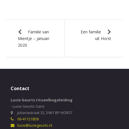
Familie van
Een familie
Mientje – januari
uit Horst
2020
Contact
Lucie Geurts ritueelbegeleiding
- Lucie Geurts-Saris
Julianastraat 32, 5961 BP HORST
06-41121858
lucie@luciegeurts.nl