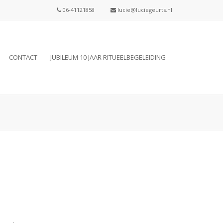
06-41121858
lucie@luciegeurts.nl
CONTACT
JUBILEUM 10 JAAR RITUEELBEGELEIDING