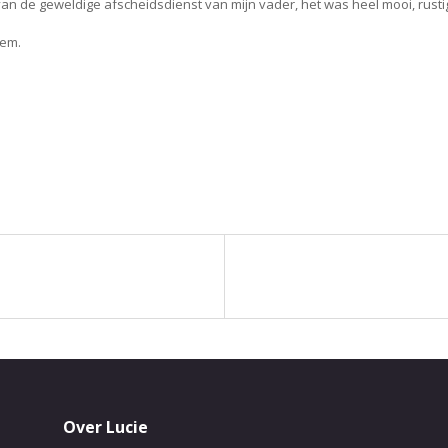
an de geweldige afscheidsdienst van mijn vader, het was heel mooi, rust
hem.
Over Lucie