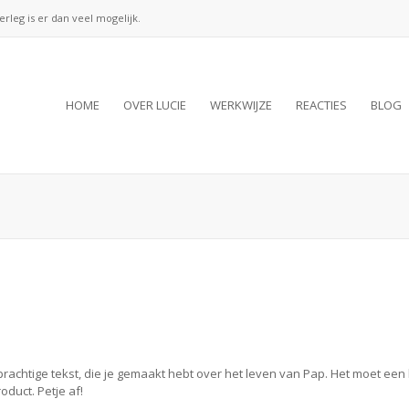
verleg is er dan veel mogelijk.
HOME
OVER LUCIE
WERKWIJZE
REACTIES
BLOG
achtige tekst, die je gemaakt hebt over het leven van Pap. Het moet een he
duct. Petje af!