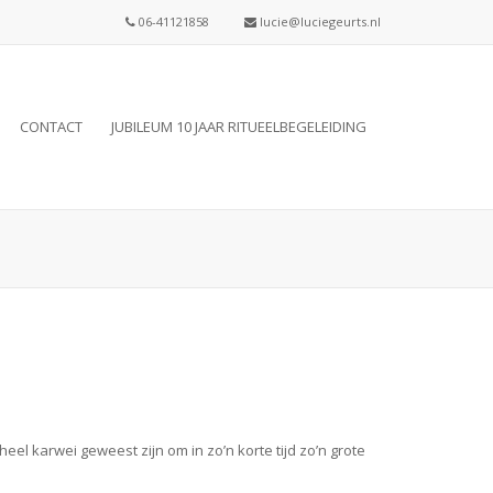
06-41121858
lucie@luciegeurts.nl
CONTACT
JUBILEUM 10 JAAR RITUEELBEGELEIDING
el karwei geweest zijn om in zo’n korte tijd zo’n grote