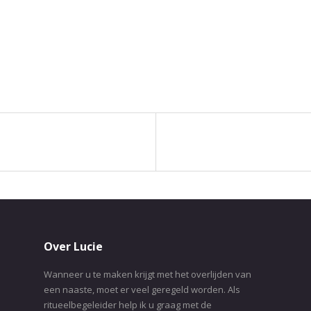
Over Lucie
Wanneer u te maken krijgt met het overlijden van
een naaste, moet er veel geregeld worden. Als
ritueelbegeleider help ik u graag met de