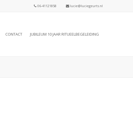
06-41121858
lucie@luciegeurts.nl
CONTACT
JUBILEUM 10 JAAR RITUEELBEGELEIDING