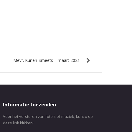
Mevr. Kunen-Smeets – maart 2021
Informatie toezenden
Voor het versturen van foto's of muziek, kunt u op
deze link klikken: