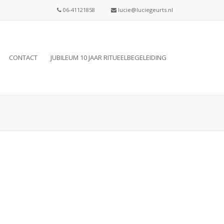
06-41121858
lucie@luciegeurts.nl
CONTACT
JUBILEUM 10 JAAR RITUEELBEGELEIDING