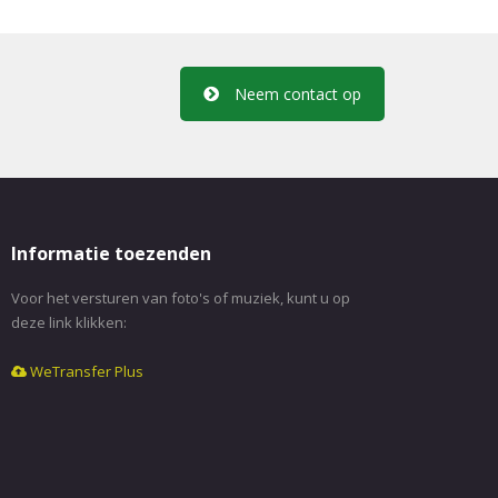
Neem contact op
Informatie toezenden
Voor het versturen van foto's of muziek, kunt u op
deze link klikken:
WeTransfer Plus