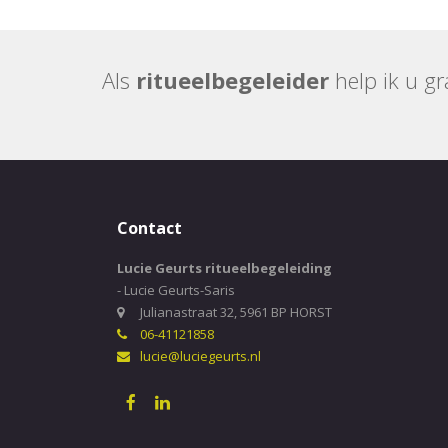
Als
ritueelbegeleider
help ik u g
Contact
Lucie Geurts ritueelbegeleiding
- Lucie Geurts-Saris
Julianastraat 32, 5961 BP HORST
06-41121858
lucie@luciegeurts.nl