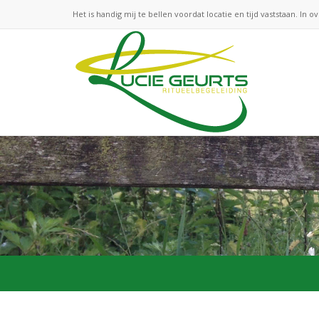
Het is handig mij te bellen voordat locatie en tijd vaststaan. In o