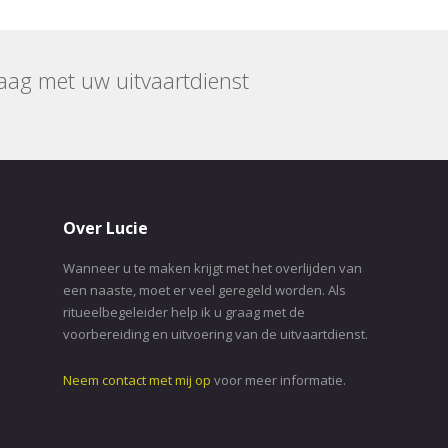
raag met uw uitvaartdienst
Over Lucie
Wanneer u te maken krijgt met het overlijden van
een naaste, moet er veel geregeld worden. Als
ritueelbegeleider help ik u graag met de
voorbereiding en uitvoering van de uitvaartdienst.
Neem contact met mij op
voor meer informatie.