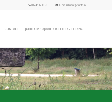
06-41121858
lucie@luciegeurts.nl
CONTACT
JUBILEUM 10 JAAR RITUEELBEGELEIDING